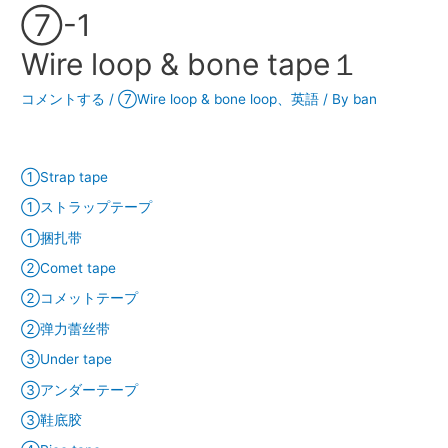
⑦-1
Wire loop & bone tape１
コメントする
/
⑦Wire loop & bone loop
、
英語
/ By
ban
①Strap tape
①ストラップテープ
①捆扎带
②Comet tape
②コメットテープ
②弹力蕾丝带
③Under tape
③アンダーテープ
③鞋底胶