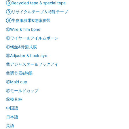
⑨Recycled tape & special tape
⑨リサイクルテープ＆特殊テープ
⑨牛皮纸胶带&绝缘胶带
⑩Wire & film bone
⑩ワイヤー＆フイルムボーン
⑩钢丝&骨架式膜
⑪Adjuster & hook eye
⑪アジャスター＆フックアイ
⑪调节器&钩眼
⑫Mold cup
⑫モールドカップ
⑫模具杯
中国語
日本語
英語