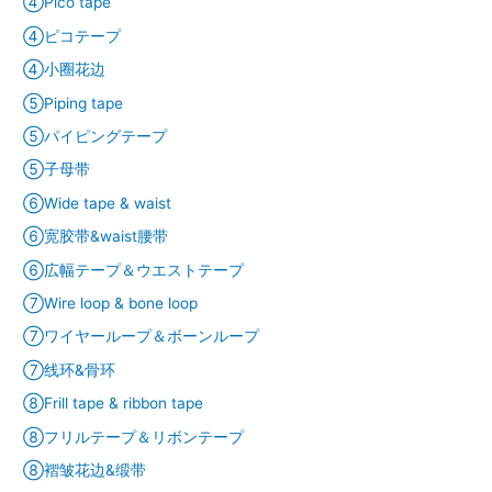
④Pico tape
④ピコテープ
④小圈花边
⑤Piping tape
⑤パイピングテープ
⑤子母带
⑥Wide tape & waist
⑥宽胶带&waist腰带
⑥広幅テープ＆ウエストテープ
⑦Wire loop & bone loop
⑦ワイヤーループ＆ボーンループ
⑦线环&骨环
⑧Frill tape & ribbon tape
⑧フリルテープ＆リボンテープ
⑧褶皱花边&缎带